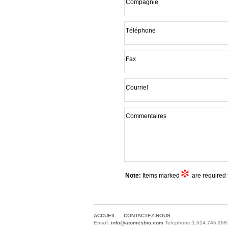
Compagnie
Téléphone
Fax
Courriel
Commentaires
Note:
Items marked
are required 
ACCUEIL
CONTACTEZ-NOUS
Email:
info@atomesbio.com
Telephone:1.514.745.259