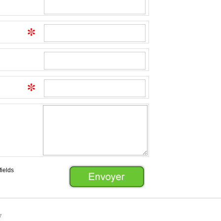
fields
7